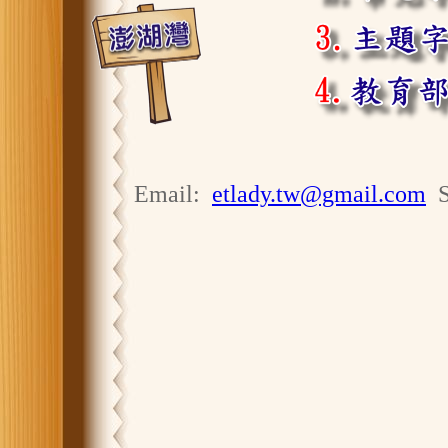
Email:
etlady.tw@gmail.com
S