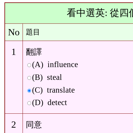
看中選英: 從
No
題目
1
翻譯
(A)
influence
(B)
steal
(C)
translate
(D)
detect
2
同意