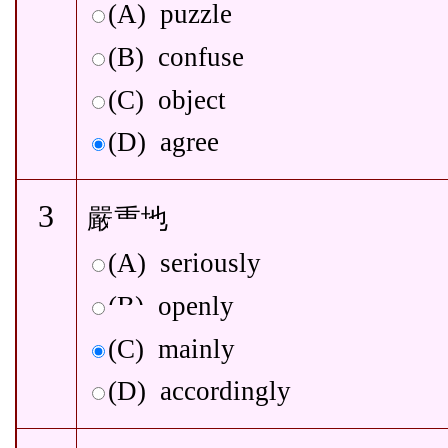
(A)
puzzle
(B)
confuse
(C)
object
(D)
agree
3
嚴
重地
(A)
seriously
(B)
openly
(C)
mainly
(D)
accordingly