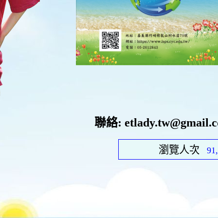
聯絡: etlady.tw@gmail.c